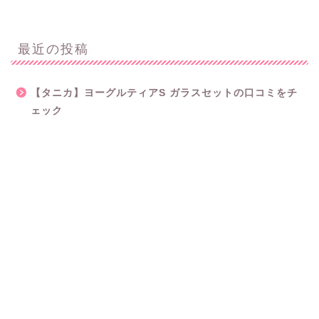
最近の投稿
【タニカ】ヨーグルティアS ガラスセットの口コミをチ
ェック
ニンジャ ブラスト コードレスミキサーの口コミや評判を
チェック
ブルーノ ブレンダーで離乳食は作れる？口コミやレシピ
をチェック
【評判どう？】ソイリッチ豆乳メーカーの口コミとレシ
ピをチェック！
楽天で人気のおむつケーキ！出産祝いの定番。その値段