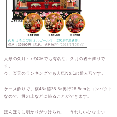
久月 よろこび雛 オルゴール付 【2018年度新作】
価格：39690円（税込、送料無料)
(2018/1/10時点)
人形の久月～♪のCMでも有名な、久月の親王飾りで
す。
今、楽天のランキングでも人気No.1の雛人形です。
ケース飾りで、横48×縦36.5×奥行28.5cmとコンパクト
なので、棚の上などに飾ることができます。
ぼんぼりに明かりがつけられ、「うれしいひなまつ